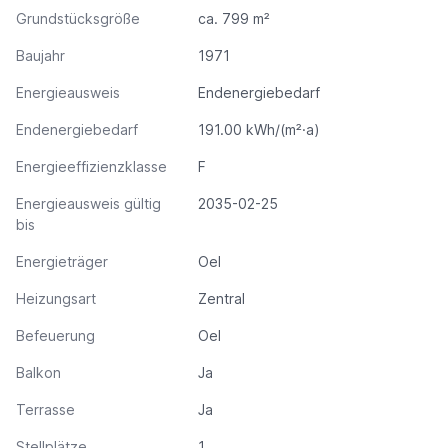
Grundstücksgröße
ca. 799 m²
Baujahr
1971
Energieausweis
Endenergiebedarf
Endenergiebedarf
191.00 kWh/(m²·a)
Energieeffizienzklasse
F
Energieausweis gültig
2035-02-25
bis
Energieträger
Oel
Heizungsart
Zentral
Befeuerung
Oel
Balkon
Ja
Terrasse
Ja
Stellplätze
1