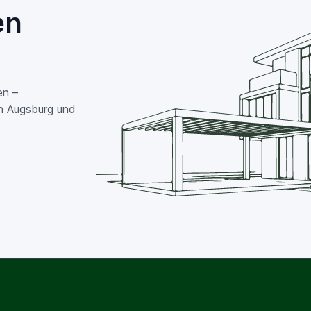
en
en –
in Augsburg und