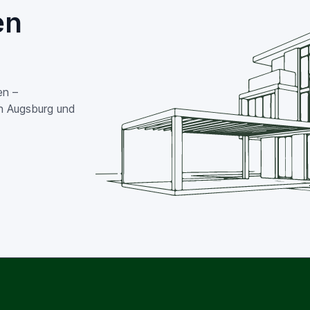
en
en –
in Augsburg und