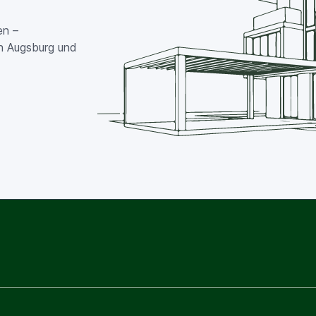
en –
in Augsburg und